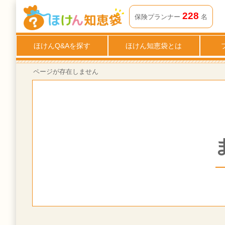
ページが存在しません | ほけん知恵袋
228
保険プランナー
名
ほけんQ&Aを探す
ほけん知恵袋とは
ページが存在しません