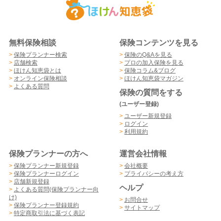
無料保険相談
保険コンテンツを見る
>
保険プランナー検索
>
保険のQ&Aを見る
>
店舗検索
>
プロの加入保険を見る
>
ほけん知恵袋とは
>
保険コラム&ブログ
>
オンライン保険相談
>
ほけん知恵袋マガジン
>
よくある質問
保険の質問をする
(ユーザー登録)
>
ユーザー新規登録
>
ログイン
>
利用規約
保険プランナーの方へ
運営会社情報
>
保険プランナー新規登録
>
会社概要
>
保険プランナーログイン
>
プライバシーの考え方
>
店舗新規登録
ヘルプ
>
よくある質問(保険プランナー向
け)
>
お問合せ
>
保険プランナー登録規約
>
サイトマップ
>
特定商取引法に基づく表記