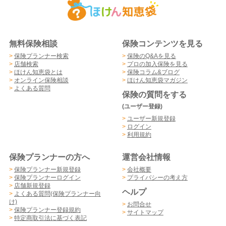
無料保険相談
保険コンテンツを見る
>
保険プランナー検索
>
保険のQ&Aを見る
>
店舗検索
>
プロの加入保険を見る
>
ほけん知恵袋とは
>
保険コラム&ブログ
>
オンライン保険相談
>
ほけん知恵袋マガジン
>
よくある質問
保険の質問をする
(ユーザー登録)
>
ユーザー新規登録
>
ログイン
>
利用規約
保険プランナーの方へ
運営会社情報
>
保険プランナー新規登録
>
会社概要
>
保険プランナーログイン
>
プライバシーの考え方
>
店舗新規登録
ヘルプ
>
よくある質問(保険プランナー向
け)
>
お問合せ
>
保険プランナー登録規約
>
サイトマップ
>
特定商取引法に基づく表記