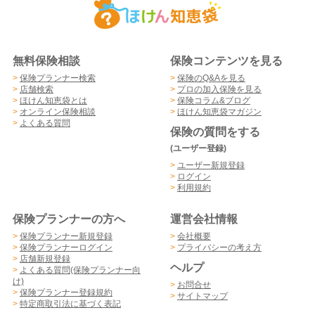
無料保険相談
保険コンテンツを見る
>
保険プランナー検索
>
保険のQ&Aを見る
>
店舗検索
>
プロの加入保険を見る
>
ほけん知恵袋とは
>
保険コラム&ブログ
>
オンライン保険相談
>
ほけん知恵袋マガジン
>
よくある質問
保険の質問をする
(ユーザー登録)
>
ユーザー新規登録
>
ログイン
>
利用規約
保険プランナーの方へ
運営会社情報
>
保険プランナー新規登録
>
会社概要
>
保険プランナーログイン
>
プライバシーの考え方
>
店舗新規登録
ヘルプ
>
よくある質問(保険プランナー向
け)
>
お問合せ
>
保険プランナー登録規約
>
サイトマップ
>
特定商取引法に基づく表記