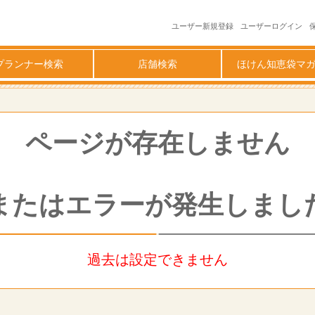
ユーザー新規登録
ユーザーログイン
プランナー検索
店舗検索
ほけん知恵袋マ
ページが存在しません
またはエラーが発生しまし
過去は設定できません