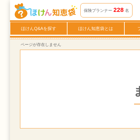
ページが存在しません | ほけん知恵袋
228
保険プランナー
名
ほけんQ&Aを探す
ほけん知恵袋とは
ページが存在しません