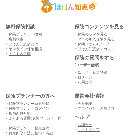
無料保険相談
保険コンテンツを見る
>
保険プランナー検索
>
保険のQ&Aを見る
>
店舗検索
>
プロの加入保険を見る
>
ほけん知恵袋とは
>
保険コラム&ブログ
>
オンライン保険相談
>
ほけん知恵袋マガジン
>
よくある質問
保険の質問をする
(ユーザー登録)
>
ユーザー新規登録
>
ログイン
>
利用規約
保険プランナーの方へ
運営会社情報
>
保険プランナー新規登録
>
会社概要
>
保険プランナーログイン
>
プライバシーの考え方
>
店舗新規登録
ヘルプ
>
よくある質問(保険プランナー向
け)
>
お問合せ
>
保険プランナー登録規約
>
サイトマップ
>
特定商取引法に基づく表記