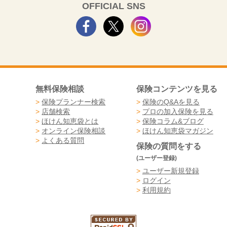
OFFICIAL SNS
無料保険相談
保険コンテンツを見る
>
保険プランナー検索
>
保険のQ&Aを見る
>
店舗検索
>
プロの加入保険を見る
>
ほけん知恵袋とは
>
保険コラム&ブログ
>
オンライン保険相談
>
ほけん知恵袋マガジン
>
よくある質問
保険の質問をする
(ユーザー登録)
>
ユーザー新規登録
>
ログイン
>
利用規約