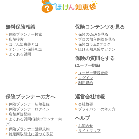
無料保険相談
保険コンテンツを見る
>
保険プランナー検索
>
保険のQ&Aを見る
>
店舗検索
>
プロの加入保険を見る
>
ほけん知恵袋とは
>
保険コラム&ブログ
>
オンライン保険相談
>
ほけん知恵袋マガジン
>
よくある質問
保険の質問をする
(ユーザー登録)
>
ユーザー新規登録
>
ログイン
>
利用規約
保険プランナーの方へ
運営会社情報
>
保険プランナー新規登録
>
会社概要
>
保険プランナーログイン
>
プライバシーの考え方
>
店舗新規登録
ヘルプ
>
よくある質問(保険プランナー向
け)
>
お問合せ
>
保険プランナー登録規約
>
サイトマップ
>
特定商取引法に基づく表記