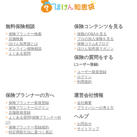
無料保険相談
保険コンテンツを見る
>
保険プランナー検索
>
保険のQ&Aを見る
>
店舗検索
>
プロの加入保険を見る
>
ほけん知恵袋とは
>
保険コラム&ブログ
>
オンライン保険相談
>
ほけん知恵袋マガジン
>
よくある質問
保険の質問をする
(ユーザー登録)
>
ユーザー新規登録
>
ログイン
>
利用規約
保険プランナーの方へ
運営会社情報
>
保険プランナー新規登録
>
会社概要
>
保険プランナーログイン
>
プライバシーの考え方
>
店舗新規登録
ヘルプ
>
よくある質問(保険プランナー向
け)
>
お問合せ
>
保険プランナー登録規約
>
サイトマップ
>
特定商取引法に基づく表記