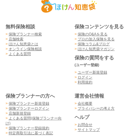
無料保険相談
保険コンテンツを見る
>
保険プランナー検索
>
保険のQ&Aを見る
>
店舗検索
>
プロの加入保険を見る
>
ほけん知恵袋とは
>
保険コラム&ブログ
>
オンライン保険相談
>
ほけん知恵袋マガジン
>
よくある質問
保険の質問をする
(ユーザー登録)
>
ユーザー新規登録
>
ログイン
>
利用規約
保険プランナーの方へ
運営会社情報
>
保険プランナー新規登録
>
会社概要
>
保険プランナーログイン
>
プライバシーの考え方
>
店舗新規登録
ヘルプ
>
よくある質問(保険プランナー向
け)
>
お問合せ
>
保険プランナー登録規約
>
サイトマップ
>
特定商取引法に基づく表記