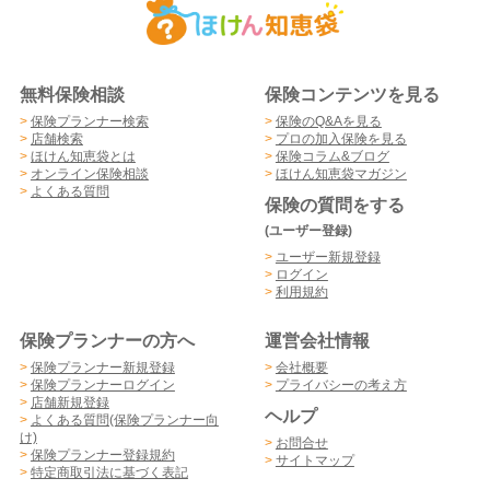
無料保険相談
保険コンテンツを見る
>
保険プランナー検索
>
保険のQ&Aを見る
>
店舗検索
>
プロの加入保険を見る
>
ほけん知恵袋とは
>
保険コラム&ブログ
>
オンライン保険相談
>
ほけん知恵袋マガジン
>
よくある質問
保険の質問をする
(ユーザー登録)
>
ユーザー新規登録
>
ログイン
>
利用規約
保険プランナーの方へ
運営会社情報
>
保険プランナー新規登録
>
会社概要
>
保険プランナーログイン
>
プライバシーの考え方
>
店舗新規登録
ヘルプ
>
よくある質問(保険プランナー向
け)
>
お問合せ
>
保険プランナー登録規約
>
サイトマップ
>
特定商取引法に基づく表記