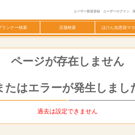
ユーザー新規登録
ユーザーログイン
プランナー検索
店舗検索
ほけん知恵袋マ
ページが存在しません
またはエラーが発生しまし
過去は設定できません