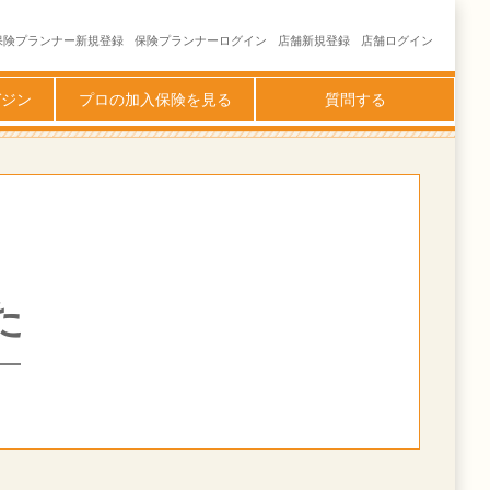
保険プランナー新規登録
保険プランナーログイン
店舗新規登録
店舗ログイン
ガジン
プロの加入保険を見る
質問する
た