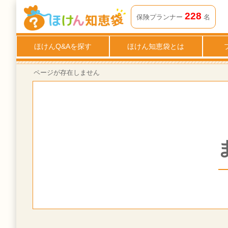
ページが存在しません | ほけん知恵袋
228
保険プランナー
名
ほけんQ&Aを探す
ほけん知恵袋とは
ページが存在しません