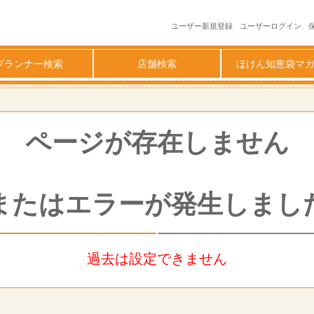
ユーザー新規登録
ユーザーログイン
プランナー検索
店舗検索
ほけん知恵袋マ
ページが存在しません
またはエラーが発生しまし
過去は設定できません