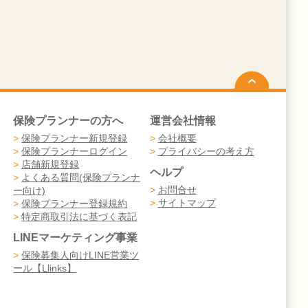
保険プランナーの方へ
運営会社情報
>
保険プランナー新規登録
>
会社概要
>
保険プランナーログイン
>
プライバシーの考え方
>
店舗新規登録
ヘルプ
>
よくある質問(保険プランナ
>
お問合せ
ー向け)
>
サイトマップ
>
保険プランナー登録規約
>
特定商取引法に基づく表記
LINEマーケティング事業
>
保険募集人向けLINE営業ツ
ール【Llinks】