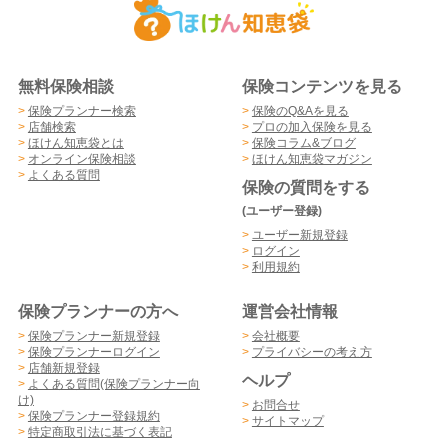
無料保険相談
保険コンテンツを見る
>
保険プランナー検索
>
保険のQ&Aを見る
>
店舗検索
>
プロの加入保険を見る
>
ほけん知恵袋とは
>
保険コラム&ブログ
>
オンライン保険相談
>
ほけん知恵袋マガジン
>
よくある質問
保険の質問をする
(ユーザー登録)
>
ユーザー新規登録
>
ログイン
>
利用規約
保険プランナーの方へ
運営会社情報
>
保険プランナー新規登録
>
会社概要
>
保険プランナーログイン
>
プライバシーの考え方
>
店舗新規登録
ヘルプ
>
よくある質問(保険プランナー向
け)
>
お問合せ
>
保険プランナー登録規約
>
サイトマップ
>
特定商取引法に基づく表記