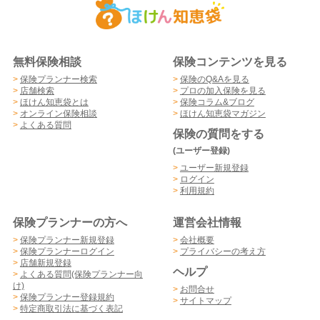
無料保険相談
保険コンテンツを見る
>
保険プランナー検索
>
保険のQ&Aを見る
>
店舗検索
>
プロの加入保険を見る
>
ほけん知恵袋とは
>
保険コラム&ブログ
>
オンライン保険相談
>
ほけん知恵袋マガジン
>
よくある質問
保険の質問をする
(ユーザー登録)
>
ユーザー新規登録
>
ログイン
>
利用規約
保険プランナーの方へ
運営会社情報
>
保険プランナー新規登録
>
会社概要
>
保険プランナーログイン
>
プライバシーの考え方
>
店舗新規登録
ヘルプ
>
よくある質問(保険プランナー向
け)
>
お問合せ
>
保険プランナー登録規約
>
サイトマップ
>
特定商取引法に基づく表記