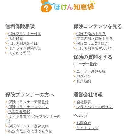
無料保険相談
保険コンテンツを見る
>
保険プランナー検索
>
保険のQ&Aを見る
>
店舗検索
>
プロの加入保険を見る
>
ほけん知恵袋とは
>
保険コラム&ブログ
>
オンライン保険相談
>
ほけん知恵袋マガジン
>
よくある質問
保険の質問をする
(ユーザー登録)
>
ユーザー新規登録
>
ログイン
>
利用規約
保険プランナーの方へ
運営会社情報
>
保険プランナー新規登録
>
会社概要
>
保険プランナーログイン
>
プライバシーの考え方
>
店舗新規登録
ヘルプ
>
よくある質問(保険プランナー向
け)
>
お問合せ
>
保険プランナー登録規約
>
サイトマップ
>
特定商取引法に基づく表記