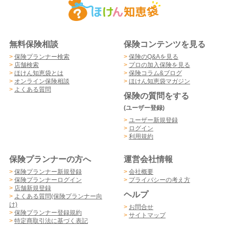
無料保険相談
保険コンテンツを見る
>
保険プランナー検索
>
保険のQ&Aを見る
>
店舗検索
>
プロの加入保険を見る
>
ほけん知恵袋とは
>
保険コラム&ブログ
>
オンライン保険相談
>
ほけん知恵袋マガジン
>
よくある質問
保険の質問をする
(ユーザー登録)
>
ユーザー新規登録
>
ログイン
>
利用規約
保険プランナーの方へ
運営会社情報
>
保険プランナー新規登録
>
会社概要
>
保険プランナーログイン
>
プライバシーの考え方
>
店舗新規登録
ヘルプ
>
よくある質問(保険プランナー向
け)
>
お問合せ
>
保険プランナー登録規約
>
サイトマップ
>
特定商取引法に基づく表記