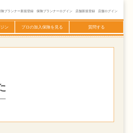
保険プランナー新規登録
保険プランナーログイン
店舗新規登録
店舗ログイン
ガジン
プロの加入保険を見る
質問する
た