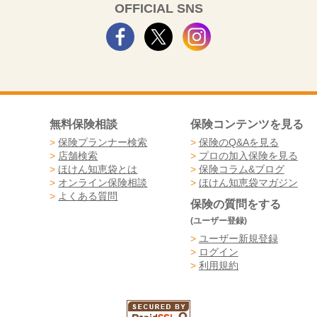
OFFICIAL SNS
無料保険相談
保険コンテンツを見る
>
保険プランナー検索
>
保険のQ&Aを見る
>
店舗検索
>
プロの加入保険を見る
>
ほけん知恵袋とは
>
保険コラム&ブログ
>
オンライン保険相談
>
ほけん知恵袋マガジン
>
よくある質問
保険の質問をする
(ユーザー登録)
>
ユーザー新規登録
>
ログイン
>
利用規約