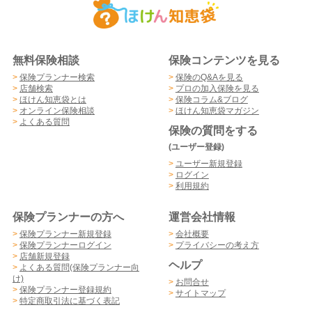
無料保険相談
保険コンテンツを見る
>
保険プランナー検索
>
保険のQ&Aを見る
>
店舗検索
>
プロの加入保険を見る
>
ほけん知恵袋とは
>
保険コラム&ブログ
>
オンライン保険相談
>
ほけん知恵袋マガジン
>
よくある質問
保険の質問をする
(ユーザー登録)
>
ユーザー新規登録
>
ログイン
>
利用規約
保険プランナーの方へ
運営会社情報
>
保険プランナー新規登録
>
会社概要
>
保険プランナーログイン
>
プライバシーの考え方
>
店舗新規登録
ヘルプ
>
よくある質問(保険プランナー向
け)
>
お問合せ
>
保険プランナー登録規約
>
サイトマップ
>
特定商取引法に基づく表記