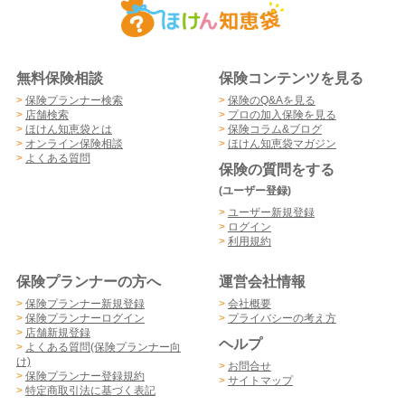
無料保険相談
保険コンテンツを見る
>
保険プランナー検索
>
保険のQ&Aを見る
>
店舗検索
>
プロの加入保険を見る
>
ほけん知恵袋とは
>
保険コラム&ブログ
>
オンライン保険相談
>
ほけん知恵袋マガジン
>
よくある質問
保険の質問をする
(ユーザー登録)
>
ユーザー新規登録
>
ログイン
>
利用規約
保険プランナーの方へ
運営会社情報
>
保険プランナー新規登録
>
会社概要
>
保険プランナーログイン
>
プライバシーの考え方
>
店舗新規登録
ヘルプ
>
よくある質問(保険プランナー向
け)
>
お問合せ
>
保険プランナー登録規約
>
サイトマップ
>
特定商取引法に基づく表記