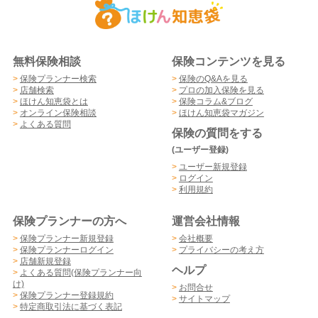
無料保険相談
保険コンテンツを見る
>
保険プランナー検索
>
保険のQ&Aを見る
>
店舗検索
>
プロの加入保険を見る
>
ほけん知恵袋とは
>
保険コラム&ブログ
>
オンライン保険相談
>
ほけん知恵袋マガジン
>
よくある質問
保険の質問をする
(ユーザー登録)
>
ユーザー新規登録
>
ログイン
>
利用規約
保険プランナーの方へ
運営会社情報
>
保険プランナー新規登録
>
会社概要
>
保険プランナーログイン
>
プライバシーの考え方
>
店舗新規登録
ヘルプ
>
よくある質問(保険プランナー向
け)
>
お問合せ
>
保険プランナー登録規約
>
サイトマップ
>
特定商取引法に基づく表記