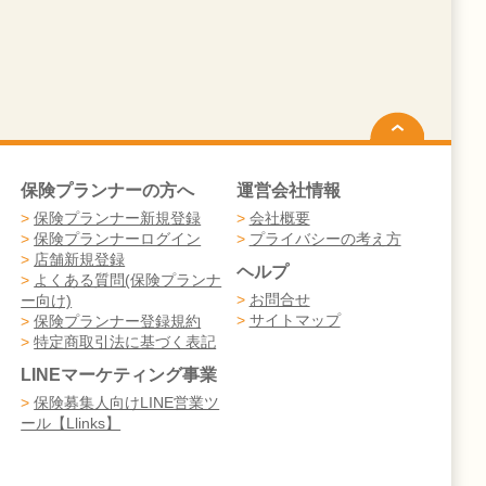
保険プランナーの方へ
運営会社情報
>
保険プランナー新規登録
>
会社概要
>
保険プランナーログイン
>
プライバシーの考え方
>
店舗新規登録
ヘルプ
>
よくある質問(保険プランナ
>
お問合せ
ー向け)
>
サイトマップ
>
保険プランナー登録規約
>
特定商取引法に基づく表記
LINEマーケティング事業
>
保険募集人向けLINE営業ツ
ール【Llinks】