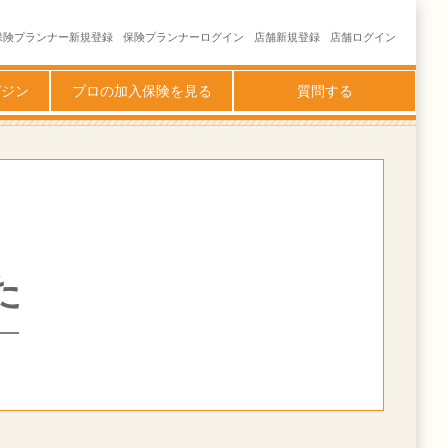
保険プランナー新規登録
保険プランナーログイン
店舗新規登録
店舗ログイン
ガジン
プロの加入保険を見る
質問する
た