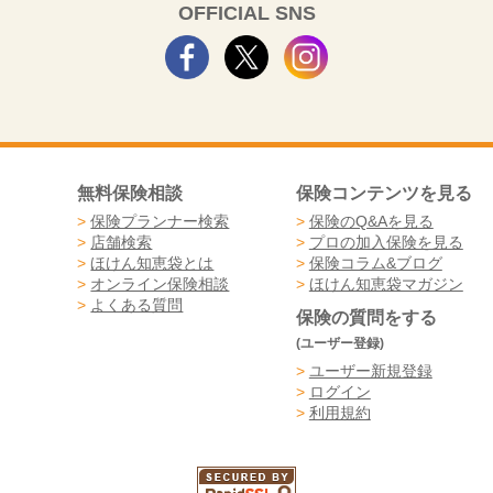
OFFICIAL SNS
無料保険相談
保険コンテンツを見る
>
保険プランナー検索
>
保険のQ&Aを見る
>
店舗検索
>
プロの加入保険を見る
>
ほけん知恵袋とは
>
保険コラム&ブログ
>
オンライン保険相談
>
ほけん知恵袋マガジン
>
よくある質問
保険の質問をする
(ユーザー登録)
>
ユーザー新規登録
>
ログイン
>
利用規約