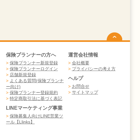
保険プランナーの方へ
運営会社情報
>
保険プランナー新規登録
>
会社概要
>
保険プランナーログイン
>
プライバシーの考え方
>
店舗新規登録
ヘルプ
>
よくある質問(保険プランナ
>
お問合せ
ー向け)
>
サイトマップ
>
保険プランナー登録規約
>
特定商取引法に基づく表記
LINEマーケティング事業
>
保険募集人向けLINE営業ツ
ール【Llinks】