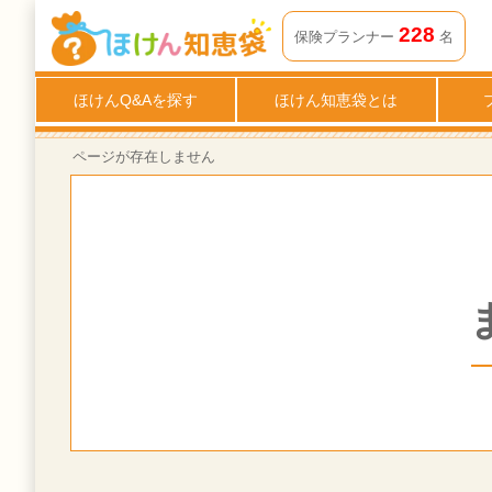
ページが存在しません | ほけん知恵袋
228
保険プランナー
名
ほけんQ&Aを探す
ほけん知恵袋とは
ページが存在しません