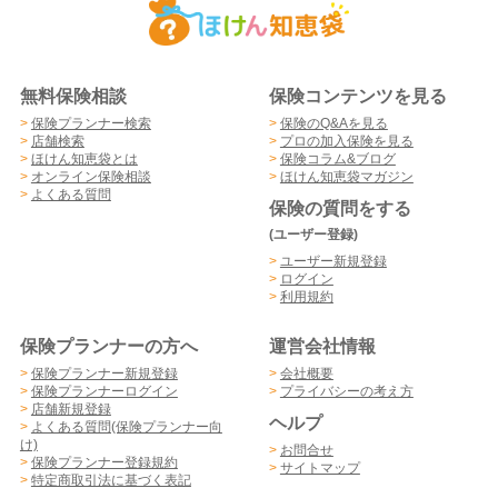
無料保険相談
保険コンテンツを見る
>
保険プランナー検索
>
保険のQ&Aを見る
>
店舗検索
>
プロの加入保険を見る
>
ほけん知恵袋とは
>
保険コラム&ブログ
>
オンライン保険相談
>
ほけん知恵袋マガジン
>
よくある質問
保険の質問をする
(ユーザー登録)
>
ユーザー新規登録
>
ログイン
>
利用規約
保険プランナーの方へ
運営会社情報
>
保険プランナー新規登録
>
会社概要
>
保険プランナーログイン
>
プライバシーの考え方
>
店舗新規登録
ヘルプ
>
よくある質問(保険プランナー向
け)
>
お問合せ
>
保険プランナー登録規約
>
サイトマップ
>
特定商取引法に基づく表記