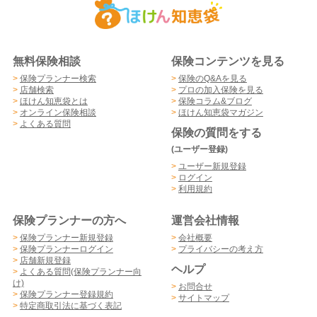
無料保険相談
保険コンテンツを見る
>
保険プランナー検索
>
保険のQ&Aを見る
>
店舗検索
>
プロの加入保険を見る
>
ほけん知恵袋とは
>
保険コラム&ブログ
>
オンライン保険相談
>
ほけん知恵袋マガジン
>
よくある質問
保険の質問をする
(ユーザー登録)
>
ユーザー新規登録
>
ログイン
>
利用規約
保険プランナーの方へ
運営会社情報
>
保険プランナー新規登録
>
会社概要
>
保険プランナーログイン
>
プライバシーの考え方
>
店舗新規登録
ヘルプ
>
よくある質問(保険プランナー向
け)
>
お問合せ
>
保険プランナー登録規約
>
サイトマップ
>
特定商取引法に基づく表記