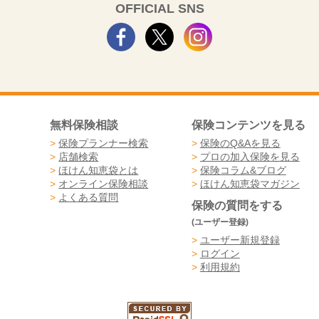
OFFICIAL SNS
無料保険相談
保険コンテンツを見る
>
保険プランナー検索
>
保険のQ&Aを見る
>
店舗検索
>
プロの加入保険を見る
>
ほけん知恵袋とは
>
保険コラム&ブログ
>
オンライン保険相談
>
ほけん知恵袋マガジン
>
よくある質問
保険の質問をする
(ユーザー登録)
>
ユーザー新規登録
>
ログイン
>
利用規約