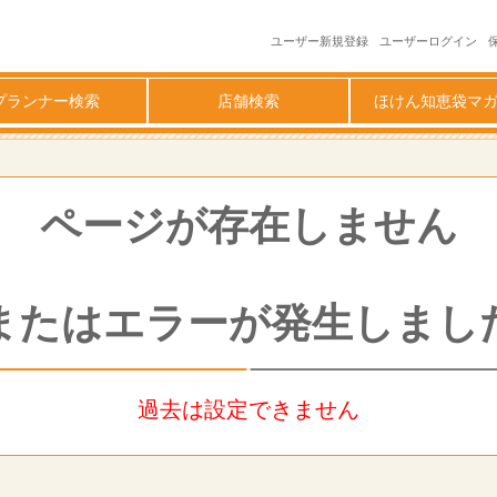
ユーザー新規登録
ユーザーログイン
プランナー検索
店舗検索
ほけん知恵袋マ
ページが存在しません
またはエラーが発生しまし
過去は設定できません