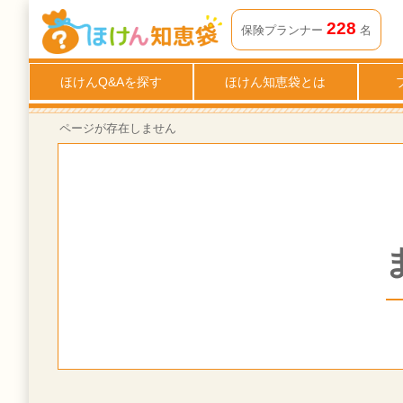
ページが存在しません | ほけん知恵袋
228
保険プランナー
名
ほけんQ&Aを探す
ほけん知恵袋とは
ページが存在しません