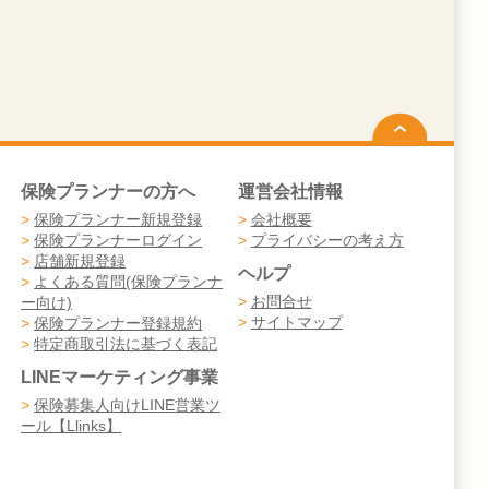
保険プランナーの方へ
運営会社情報
>
保険プランナー新規登録
>
会社概要
>
保険プランナーログイン
>
プライバシーの考え方
>
店舗新規登録
ヘルプ
>
よくある質問(保険プランナ
>
お問合せ
ー向け)
>
サイトマップ
>
保険プランナー登録規約
>
特定商取引法に基づく表記
LINEマーケティング事業
>
保険募集人向けLINE営業ツ
ール【Llinks】