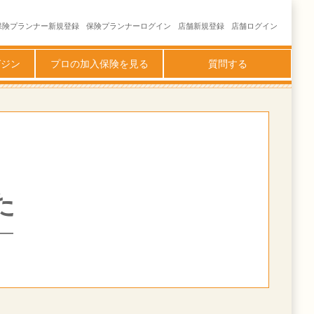
保険プランナー新規登録
保険プランナーログイン
店舗新規登録
店舗ログイン
ガジン
プロの加入保険を見る
質問する
た