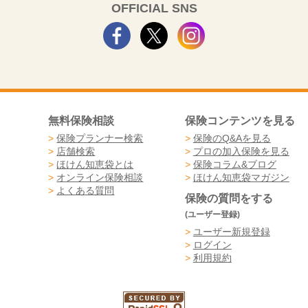
OFFICIAL SNS
無料保険相談
保険コンテンツを見る
>
保険プランナー検索
>
保険のQ&Aを見る
>
店舗検索
>
プロの加入保険を見る
>
ほけん知恵袋とは
>
保険コラム&ブログ
>
オンライン保険相談
>
ほけん知恵袋マガジン
>
よくある質問
保険の質問をする
(ユーザー登録)
>
ユーザー新規登録
>
ログイン
>
利用規約