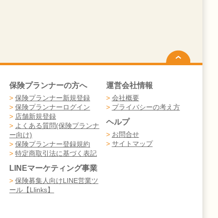
保険プランナーの方へ
運営会社情報
>
保険プランナー新規登録
>
会社概要
>
保険プランナーログイン
>
プライバシーの考え方
>
店舗新規登録
ヘルプ
>
よくある質問(保険プランナ
>
お問合せ
ー向け)
>
サイトマップ
>
保険プランナー登録規約
>
特定商取引法に基づく表記
LINEマーケティング事業
>
保険募集人向けLINE営業ツ
ール【Llinks】