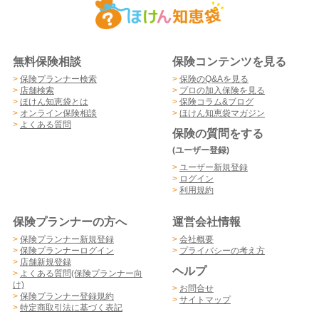
無料保険相談
保険コンテンツを見る
>
保険プランナー検索
>
保険のQ&Aを見る
>
店舗検索
>
プロの加入保険を見る
>
ほけん知恵袋とは
>
保険コラム&ブログ
>
オンライン保険相談
>
ほけん知恵袋マガジン
>
よくある質問
保険の質問をする
(ユーザー登録)
>
ユーザー新規登録
>
ログイン
>
利用規約
保険プランナーの方へ
運営会社情報
>
保険プランナー新規登録
>
会社概要
>
保険プランナーログイン
>
プライバシーの考え方
>
店舗新規登録
ヘルプ
>
よくある質問(保険プランナー向
け)
>
お問合せ
>
保険プランナー登録規約
>
サイトマップ
>
特定商取引法に基づく表記