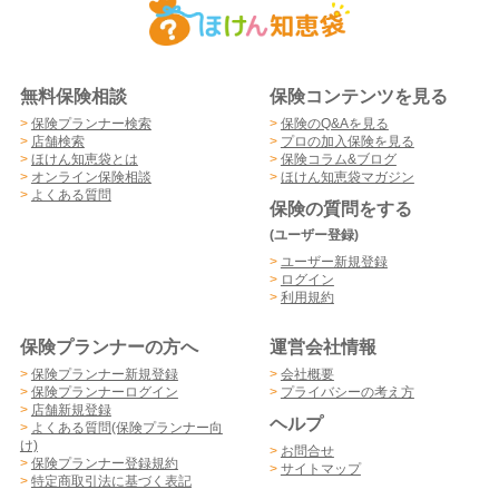
無料保険相談
保険コンテンツを見る
>
保険プランナー検索
>
保険のQ&Aを見る
>
店舗検索
>
プロの加入保険を見る
>
ほけん知恵袋とは
>
保険コラム&ブログ
>
オンライン保険相談
>
ほけん知恵袋マガジン
>
よくある質問
保険の質問をする
(ユーザー登録)
>
ユーザー新規登録
>
ログイン
>
利用規約
保険プランナーの方へ
運営会社情報
>
保険プランナー新規登録
>
会社概要
>
保険プランナーログイン
>
プライバシーの考え方
>
店舗新規登録
ヘルプ
>
よくある質問(保険プランナー向
け)
>
お問合せ
>
保険プランナー登録規約
>
サイトマップ
>
特定商取引法に基づく表記