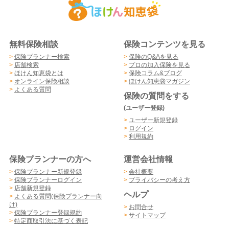
無料保険相談
保険コンテンツを見る
>
保険プランナー検索
>
保険のQ&Aを見る
>
店舗検索
>
プロの加入保険を見る
>
ほけん知恵袋とは
>
保険コラム&ブログ
>
オンライン保険相談
>
ほけん知恵袋マガジン
>
よくある質問
保険の質問をする
(ユーザー登録)
>
ユーザー新規登録
>
ログイン
>
利用規約
保険プランナーの方へ
運営会社情報
>
保険プランナー新規登録
>
会社概要
>
保険プランナーログイン
>
プライバシーの考え方
>
店舗新規登録
ヘルプ
>
よくある質問(保険プランナー向
け)
>
お問合せ
>
保険プランナー登録規約
>
サイトマップ
>
特定商取引法に基づく表記