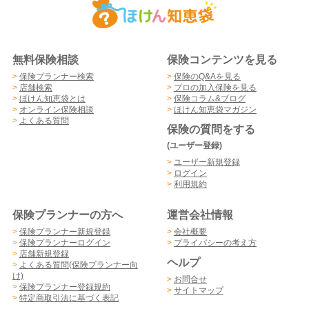
無料保険相談
保険コンテンツを見る
>
保険プランナー検索
>
保険のQ&Aを見る
>
店舗検索
>
プロの加入保険を見る
>
ほけん知恵袋とは
>
保険コラム&ブログ
>
オンライン保険相談
>
ほけん知恵袋マガジン
>
よくある質問
保険の質問をする
(ユーザー登録)
>
ユーザー新規登録
>
ログイン
>
利用規約
保険プランナーの方へ
運営会社情報
>
保険プランナー新規登録
>
会社概要
>
保険プランナーログイン
>
プライバシーの考え方
>
店舗新規登録
ヘルプ
>
よくある質問(保険プランナー向
け)
>
お問合せ
>
保険プランナー登録規約
>
サイトマップ
>
特定商取引法に基づく表記