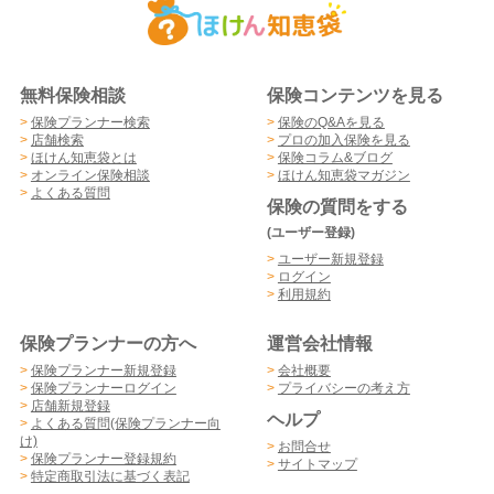
無料保険相談
保険コンテンツを見る
>
保険プランナー検索
>
保険のQ&Aを見る
>
店舗検索
>
プロの加入保険を見る
>
ほけん知恵袋とは
>
保険コラム&ブログ
>
オンライン保険相談
>
ほけん知恵袋マガジン
>
よくある質問
保険の質問をする
(ユーザー登録)
>
ユーザー新規登録
>
ログイン
>
利用規約
保険プランナーの方へ
運営会社情報
>
保険プランナー新規登録
>
会社概要
>
保険プランナーログイン
>
プライバシーの考え方
>
店舗新規登録
ヘルプ
>
よくある質問(保険プランナー向
け)
>
お問合せ
>
保険プランナー登録規約
>
サイトマップ
>
特定商取引法に基づく表記