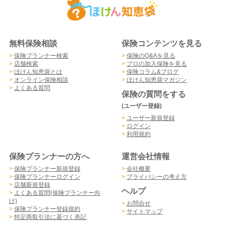
無料保険相談
保険コンテンツを見る
>
保険プランナー検索
>
保険のQ&Aを見る
>
店舗検索
>
プロの加入保険を見る
>
ほけん知恵袋とは
>
保険コラム&ブログ
>
オンライン保険相談
>
ほけん知恵袋マガジン
>
よくある質問
保険の質問をする
(ユーザー登録)
>
ユーザー新規登録
>
ログイン
>
利用規約
保険プランナーの方へ
運営会社情報
>
保険プランナー新規登録
>
会社概要
>
保険プランナーログイン
>
プライバシーの考え方
>
店舗新規登録
ヘルプ
>
よくある質問(保険プランナー向
け)
>
お問合せ
>
保険プランナー登録規約
>
サイトマップ
>
特定商取引法に基づく表記