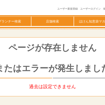
ユーザー新規登録
ユーザーログイン
プランナー検索
店舗検索
ほけん知恵袋マ
ページが存在しません
またはエラーが発生しまし
過去は設定できません