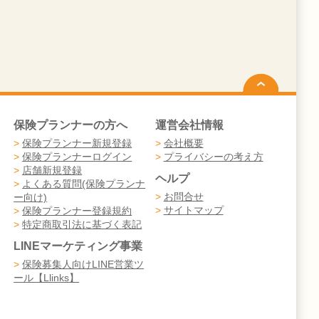
保険プランナーの方へ
運営会社情報
>
保険プランナー新規登録
>
会社概要
>
保険プランナーログイン
>
プライバシーの考え方
>
店舗新規登録
ヘルプ
>
よくある質問(保険プランナ
>
お問合せ
ー向け)
>
サイトマップ
>
保険プランナー登録規約
>
特定商取引法に基づく表記
LINEマーケティング事業
>
保険募集人向けLINE営業ツ
ール【Llinks】