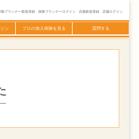
保険プランナー新規登録
保険プランナーログイン
店舗新規登録
店舗ログイン
ガジン
プロの加入保険を見る
質問する
た