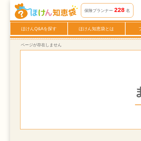
ページが存在しません | ほけん知恵袋
228
保険プランナー
名
ほけんQ&Aを探す
ほけん知恵袋とは
ページが存在しません