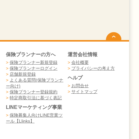
保険プランナーの方へ
運営会社情報
>
保険プランナー新規登録
>
会社概要
>
保険プランナーログイン
>
プライバシーの考え方
>
店舗新規登録
ヘルプ
>
よくある質問(保険プランナ
>
お問合せ
ー向け)
>
サイトマップ
>
保険プランナー登録規約
>
特定商取引法に基づく表記
LINEマーケティング事業
>
保険募集人向けLINE営業ツ
ール【Llinks】