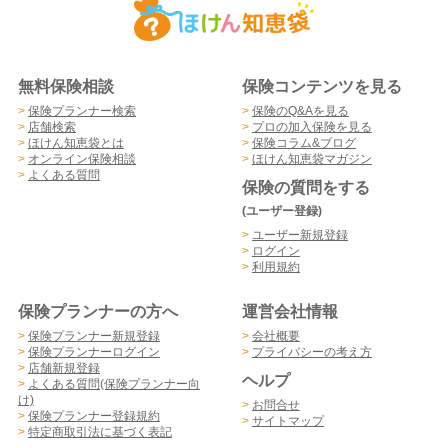
無料保険相談
保険コンテンツを見る
>
保険プランナー検索
>
保険のQ&Aを見る
>
店舗検索
>
プロの加入保険を見る
>
ほけん知恵袋とは
>
保険コラム&ブログ
>
オンライン保険相談
>
ほけん知恵袋マガジン
>
よくある質問
保険の質問をする
(ユーザー登録)
>
ユーザー新規登録
>
ログイン
>
利用規約
保険プランナーの方へ
運営会社情報
>
保険プランナー新規登録
>
会社概要
>
保険プランナーログイン
>
プライバシーの考え方
>
店舗新規登録
ヘルプ
>
よくある質問(保険プランナー向
け)
>
お問合せ
>
保険プランナー登録規約
>
サイトマップ
>
特定商取引法に基づく表記