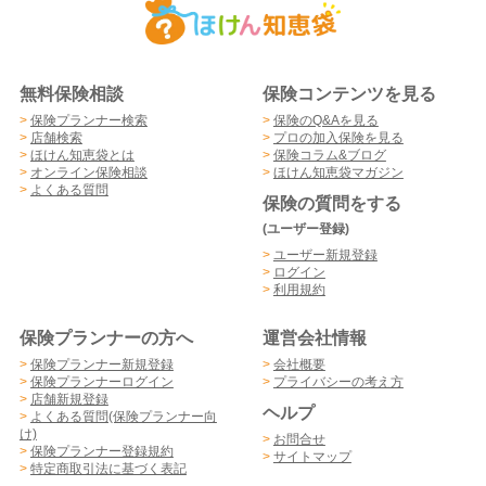
無料保険相談
保険コンテンツを見る
>
保険プランナー検索
>
保険のQ&Aを見る
>
店舗検索
>
プロの加入保険を見る
>
ほけん知恵袋とは
>
保険コラム&ブログ
>
オンライン保険相談
>
ほけん知恵袋マガジン
>
よくある質問
保険の質問をする
(ユーザー登録)
>
ユーザー新規登録
>
ログイン
>
利用規約
保険プランナーの方へ
運営会社情報
>
保険プランナー新規登録
>
会社概要
>
保険プランナーログイン
>
プライバシーの考え方
>
店舗新規登録
ヘルプ
>
よくある質問(保険プランナー向
け)
>
お問合せ
>
保険プランナー登録規約
>
サイトマップ
>
特定商取引法に基づく表記