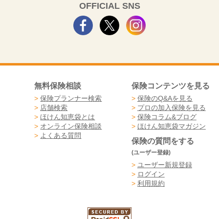
OFFICIAL SNS
無料保険相談
保険コンテンツを見る
>
保険プランナー検索
>
保険のQ&Aを見る
>
店舗検索
>
プロの加入保険を見る
>
ほけん知恵袋とは
>
保険コラム&ブログ
>
オンライン保険相談
>
ほけん知恵袋マガジン
>
よくある質問
保険の質問をする
(ユーザー登録)
>
ユーザー新規登録
>
ログイン
>
利用規約