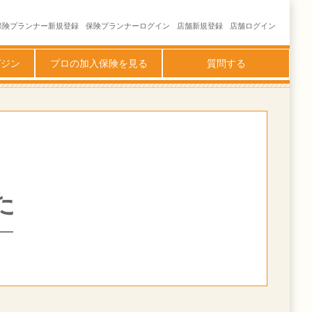
保険プランナー新規登録
保険プランナーログイン
店舗新規登録
店舗ログイン
ガジン
プロの加入保険を見る
質問する
た