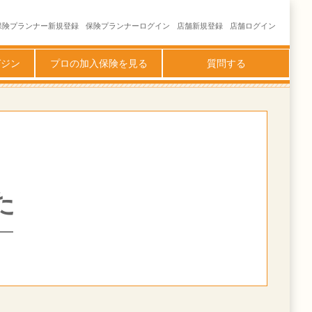
保険プランナー新規登録
保険プランナーログイン
店舗新規登録
店舗ログイン
ガジン
プロの加入保険を見る
質問する
た