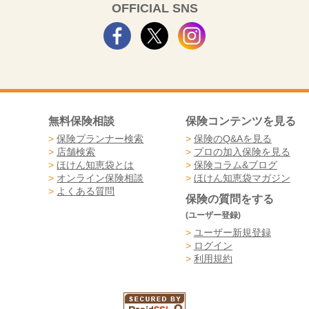
OFFICIAL SNS
無料保険相談
保険コンテンツを見る
>
保険プランナー検索
>
保険のQ&Aを見る
>
店舗検索
>
プロの加入保険を見る
>
ほけん知恵袋とは
>
保険コラム&ブログ
>
オンライン保険相談
>
ほけん知恵袋マガジン
>
よくある質問
保険の質問をする
(ユーザー登録)
>
ユーザー新規登録
>
ログイン
>
利用規約