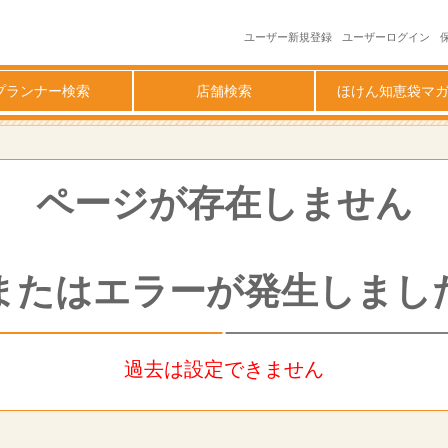
ユーザー新規登録
ユーザーログイン
プランナー検索
店舗検索
ほけん知恵袋マ
ページが存在しません
またはエラーが発生しまし
過去は設定できません