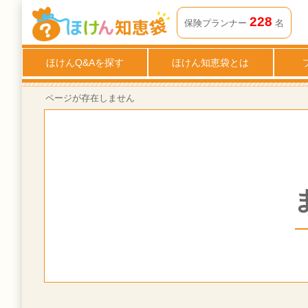
ページが存在しません | ほけん知恵袋
228
保険プランナー
名
ほけんQ&Aを探す
ほけん知恵袋とは
ページが存在しません