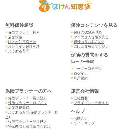
無料保険相談
保険コンテンツを見る
>
保険プランナー検索
>
保険のQ&Aを見る
>
店舗検索
>
プロの加入保険を見る
>
ほけん知恵袋とは
>
保険コラム&ブログ
>
オンライン保険相談
>
ほけん知恵袋マガジン
>
よくある質問
保険の質問をする
(ユーザー登録)
>
ユーザー新規登録
>
ログイン
>
利用規約
保険プランナーの方へ
運営会社情報
>
保険プランナー新規登録
>
会社概要
>
保険プランナーログイン
>
プライバシーの考え方
>
店舗新規登録
ヘルプ
>
よくある質問(保険プランナー向
け)
>
お問合せ
>
保険プランナー登録規約
>
サイトマップ
>
特定商取引法に基づく表記