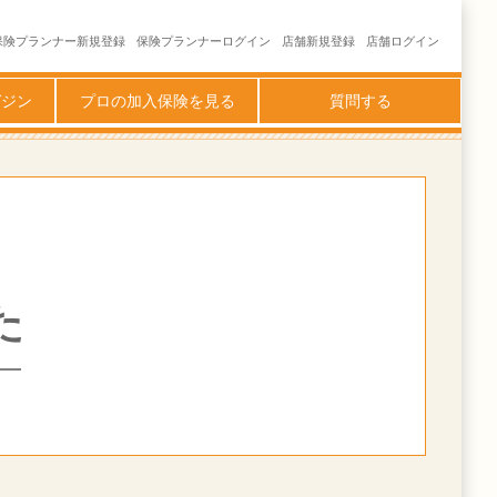
保険プランナー新規登録
保険プランナーログイン
店舗新規登録
店舗ログイン
ガジン
プロの加入保険を見る
質問する
た