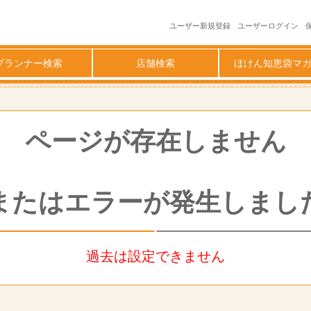
ユーザー新規登録
ユーザーログイン
プランナー検索
店舗検索
ほけん知恵袋マ
ページが存在しません
またはエラーが発生しまし
過去は設定できません