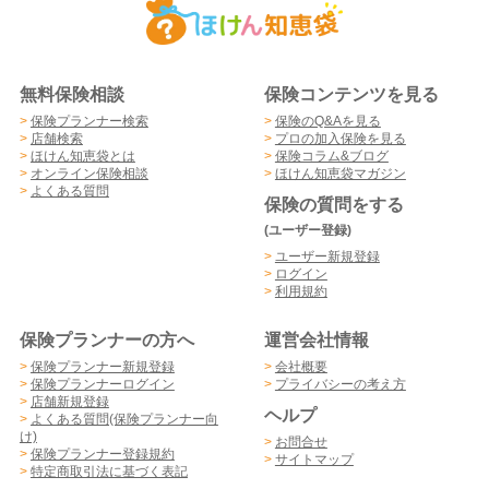
無料保険相談
保険コンテンツを見る
>
保険プランナー検索
>
保険のQ&Aを見る
>
店舗検索
>
プロの加入保険を見る
>
ほけん知恵袋とは
>
保険コラム&ブログ
>
オンライン保険相談
>
ほけん知恵袋マガジン
>
よくある質問
保険の質問をする
(ユーザー登録)
>
ユーザー新規登録
>
ログイン
>
利用規約
保険プランナーの方へ
運営会社情報
>
保険プランナー新規登録
>
会社概要
>
保険プランナーログイン
>
プライバシーの考え方
>
店舗新規登録
ヘルプ
>
よくある質問(保険プランナー向
け)
>
お問合せ
>
保険プランナー登録規約
>
サイトマップ
>
特定商取引法に基づく表記