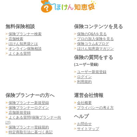
無料保険相談
保険コンテンツを見る
>
保険プランナー検索
>
保険のQ&Aを見る
>
店舗検索
>
プロの加入保険を見る
>
ほけん知恵袋とは
>
保険コラム&ブログ
>
オンライン保険相談
>
ほけん知恵袋マガジン
>
よくある質問
保険の質問をする
(ユーザー登録)
>
ユーザー新規登録
>
ログイン
>
利用規約
保険プランナーの方へ
運営会社情報
>
保険プランナー新規登録
>
会社概要
>
保険プランナーログイン
>
プライバシーの考え方
>
店舗新規登録
ヘルプ
>
よくある質問(保険プランナー向
け)
>
お問合せ
>
保険プランナー登録規約
>
サイトマップ
>
特定商取引法に基づく表記