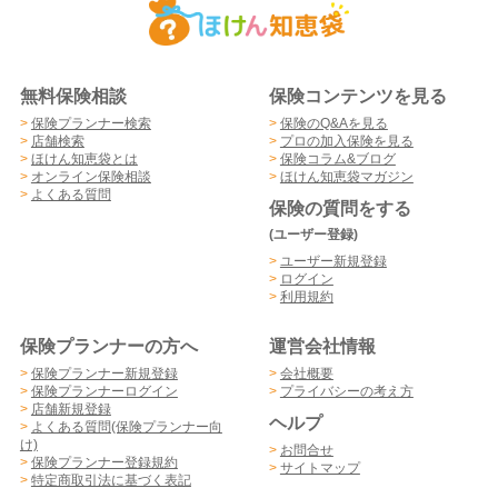
無料保険相談
保険コンテンツを見る
>
保険プランナー検索
>
保険のQ&Aを見る
>
店舗検索
>
プロの加入保険を見る
>
ほけん知恵袋とは
>
保険コラム&ブログ
>
オンライン保険相談
>
ほけん知恵袋マガジン
>
よくある質問
保険の質問をする
(ユーザー登録)
>
ユーザー新規登録
>
ログイン
>
利用規約
保険プランナーの方へ
運営会社情報
>
保険プランナー新規登録
>
会社概要
>
保険プランナーログイン
>
プライバシーの考え方
>
店舗新規登録
ヘルプ
>
よくある質問(保険プランナー向
け)
>
お問合せ
>
保険プランナー登録規約
>
サイトマップ
>
特定商取引法に基づく表記