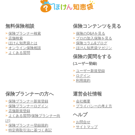
無料保険相談
保険コンテンツを見る
>
保険プランナー検索
>
保険のQ&Aを見る
>
店舗検索
>
プロの加入保険を見る
>
ほけん知恵袋とは
>
保険コラム&ブログ
>
オンライン保険相談
>
ほけん知恵袋マガジン
>
よくある質問
保険の質問をする
(ユーザー登録)
>
ユーザー新規登録
>
ログイン
>
利用規約
保険プランナーの方へ
運営会社情報
>
保険プランナー新規登録
>
会社概要
>
保険プランナーログイン
>
プライバシーの考え方
>
店舗新規登録
ヘルプ
>
よくある質問(保険プランナー向
け)
>
お問合せ
>
保険プランナー登録規約
>
サイトマップ
>
特定商取引法に基づく表記