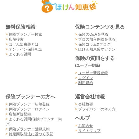
無料保険相談
保険コンテンツを見る
>
保険プランナー検索
>
保険のQ&Aを見る
>
店舗検索
>
プロの加入保険を見る
>
ほけん知恵袋とは
>
保険コラム&ブログ
>
オンライン保険相談
>
ほけん知恵袋マガジン
>
よくある質問
保険の質問をする
(ユーザー登録)
>
ユーザー新規登録
>
ログイン
>
利用規約
保険プランナーの方へ
運営会社情報
>
保険プランナー新規登録
>
会社概要
>
保険プランナーログイン
>
プライバシーの考え方
>
店舗新規登録
ヘルプ
>
よくある質問(保険プランナー向
け)
>
お問合せ
>
保険プランナー登録規約
>
サイトマップ
>
特定商取引法に基づく表記