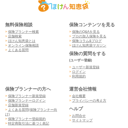
無料保険相談
保険コンテンツを見る
>
保険プランナー検索
>
保険のQ&Aを見る
>
店舗検索
>
プロの加入保険を見る
>
ほけん知恵袋とは
>
保険コラム&ブログ
>
オンライン保険相談
>
ほけん知恵袋マガジン
>
よくある質問
保険の質問をする
(ユーザー登録)
>
ユーザー新規登録
>
ログイン
>
利用規約
保険プランナーの方へ
運営会社情報
>
保険プランナー新規登録
>
会社概要
>
保険プランナーログイン
>
プライバシーの考え方
>
店舗新規登録
ヘルプ
>
よくある質問(保険プランナー向
け)
>
お問合せ
>
保険プランナー登録規約
>
サイトマップ
>
特定商取引法に基づく表記